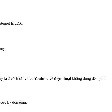
ternet là được.
ùng.
ây là 2 cách
tải video Youtube về điện thoại
không dùng đến phần
o cực kỳ đơn giản.