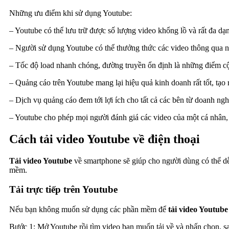
Những ưu điểm khi sử dụng Youtube:
– Youtube có thể lưu trữ được số lượng video khổng lồ và rất đa d
– Người sử dụng Youtube có thể thưởng thức các video thông qua nh
– Tốc độ load nhanh chóng, đường truyền ổn định là những điểm c
– Quảng cáo trên Youtube mang lại hiệu quả kinh doanh rất tốt, tạo r
– Dịch vụ quảng cáo đem tới lợi ích cho tất cả các bên từ doanh ng
– Youtube cho phép mọi người đánh giá các video của một cá nhân
Cách tải video Youtube về điện thoại
Tải video Youtube
về smartphone sẽ giúp cho người dùng có thể dễ
mềm.
Tải trực tiếp trên Youtube
Nếu bạn không muốn sử dụng các phần mềm để
tải video Youtub
Bước 1: Mở Youtube rồi tìm video bạn muốn tải về và nhấn chọn, sa