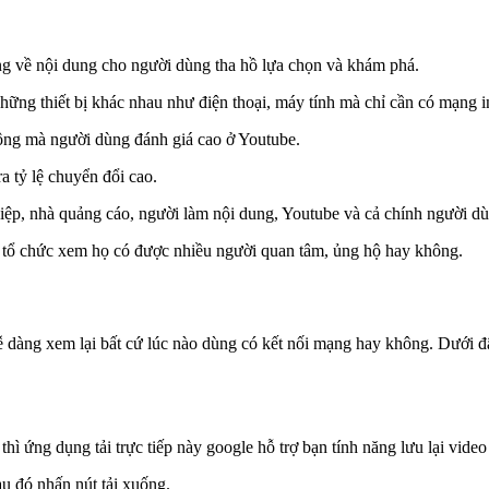
ạng về nội dung cho người dùng tha hồ lựa chọn và khám phá.
ững thiết bị khác nhau như điện thoại, máy tính mà chỉ cần có mạng in
ộng mà người dùng đánh giá cao ở Youtube.
a tỷ lệ chuyển đổi cao.
hiệp, nhà quảng cáo, người làm nội dung, Youtube và cả chính người d
, tổ chức xem họ có được nhiều người quan tâm, ủng hộ hay không.
 dàng xem lại bất cứ lúc nào dùng có kết nối mạng hay không. Dưới đ
e
thì ứng dụng tải trực tiếp này google hỗ trợ bạn tính năng lưu lại vide
u đó nhấn nút tải xuống.