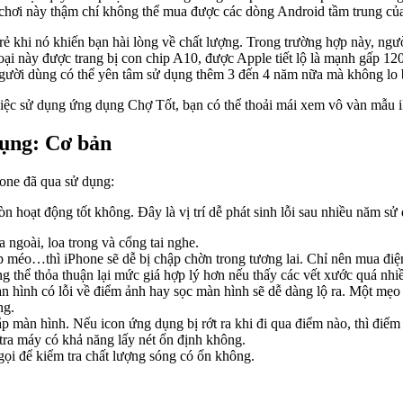
i chơi này thậm chí không thể mua được các dòng Android tầm trung c
rẻ khi nó khiến bạn hài lòng về chất lượng. Trong trường hợp này, ng
ại này được trang bị con chip A10, được Apple tiết lộ là mạnh gấp 120 
gười dùng có thể yên tâm sử dụng thêm 3 đến 4 năm nữa mà không lo bị
iệc sử dụng ứng dụng Chợ Tốt, bạn có thể thoải mái xem vô vàn mẫu i
dụng: Cơ bản
hone đã qua sử dụng:
òn hoạt động tốt không. Đây là vị trí dễ phát sinh lỗi sau nhiều năm sử
a ngoài, loa trong và cổng tai nghe.
 méo…thì iPhone sẽ dễ bị chập chờn trong tương lai. Chỉ nên mua điện
thể thỏa thuận lại mức giá hợp lý hơn nếu thấy các vết xước quá nhiề
n hình có lỗi về điểm ảnh hay sọc màn hình sẽ dễ dàng lộ ra. Một mẹo
ng.
 màn hình. Nếu icon ứng dụng bị rớt ra khi đi qua điểm nào, thì điểm
ra máy có khả năng lấy nét ổn định không.
gọi để kiểm tra chất lượng sóng có ổn không.