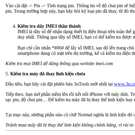
Vào cài đặt -> Pin -> Tình trạng pin. Thông tin về độ chai pin sẽ 
pin. Trong trường hợp này, bạn hãy hỏi kỹ loại pin đã thay, từ đó t
Kiểm tra dãy IMEI thần thánh
IMEI là dãy số để nhận dạng thiết bị điện thoại trên toàn thế 
duy nhất. Thông qua dãy số IMEI, bạn có thể kiểm tra được n
Bạn chỉ cần nhấn *#06# để lấy số IMEI, sau đó lên trang chủ 
smartphone đang có mặt trên thị trường, kể cả kiểm tra điện t
Kiểm tra mọi IMEI dễ dàng thông qua website imei.com
5.
Kiểm tra máy đã thay linh kiện chưa
Đầu tiên, bạn hãy cài đặt phiên bản 3uTools mới nhất tại
www.3u.c
Tiếp theo, bạn mở phần mềm lên rồi kết nối iPhone với máy tính. Trê
sạc pin, độ chai pin… Để kiểm tra máy đã bị thay thế linh kiện hay
Tại mục này, những phần nào có chữ Normal nghĩa là linh kiện đó c
Tránh mua máy đã bị thay thế linh kiện không chính hãng, vì rủi ro