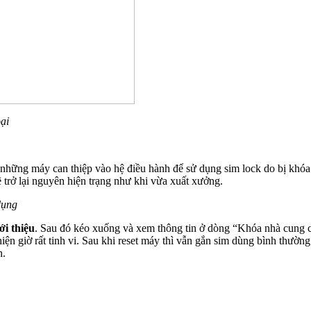
oại
là những máy can thiệp vào hệ điều hành để sử dụng sim lock do bị khó
trở lại nguyên hiện trạng như khi vừa xuất xưởng.
dụng
ới thiệu
. Sau đó kéo xuống và xem thông tin ở dòng “Khóa nhà cung c
n giờ rất tinh vi. Sau khi reset máy thì vẫn gắn sim dùng bình thường 
n.