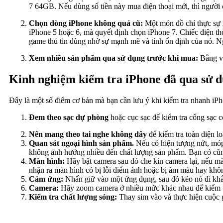
7 64GB. Nếu dùng số tiền này mua điện thoại mới, thì ngườ
Chọn dòng iPhone không quá cũ:
Một món đồ chỉ thực sự 
iPhone 5 hoặc 6, mà quyết định chọn iPhone 7. Chiếc điện tho
game thủ tin dùng nhờ sự mạnh mẽ và tính ổn định của nó. N
Xem nhiều sản phẩm qua sử dụng trước khi mua:
Bằng v
Kinh nghiệm kiểm tra iPhone đã qua sử 
Đây là một số điểm cơ bản mà bạn cần lưu ý khi kiểm tra nhanh iP
Đem theo sạc dự phòng
hoặc cục sạc để kiểm tra cổng sạc c
Nên mang theo tai nghe không dây
để kiểm tra toàn diện lo
Quan sát ngoại hình sản phẩm.
Nếu có hiện tượng nứt, móp
không ảnh hưởng nhiều đến chất lượng sản phẩm. Bạn có cũng 
Màn hình:
Hãy bật camera sau đó che kín camera lại, nếu mà
nhận ra màn hình có bị lỗi điểm ảnh hoặc bị ám màu hay khô
Cảm ứng:
Nhấn giữ vào một ứng dụng, sau đó kéo nó đi khắp
Camera:
Hãy zoom camera ở nhiều mức khác nhau để kiểm t
Kiểm tra chất lượng sóng:
Thay sim vào và thực hiện cuộc 