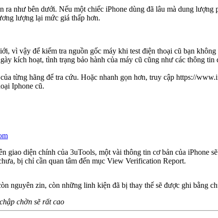
hiện ra như bên dưới. Nếu một chiếc iPhone dùng đã lâu mà dung lượng 
hương lượng lại mức giá thấp hơn.
giới, vì vậy để kiểm tra nguồn gốc máy khi test điện thoại cũ bạn không
gày kích hoạt, tình trạng bảo hành của máy cũ cũng như các thông tin 
của từng hãng để tra cứu. Hoặc nhanh gọn hơn, truy cập https://www.ime
hoại Iphone cũ.
om
n giao diện chính của 3uTools, một vài thông tin cơ bản của iPhone sẽ 
 chưa, bị chỉ cần quan tâm đến mục View Verification Report.
òn nguyên zin, còn những linh kiện đã bị thay thế sẽ được ghi bằng ch
 chập chờn sẽ rất cao