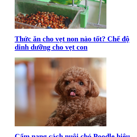
Thức ăn cho vẹt non nào tốt? Chế độ
dinh dưỡng cho vẹt con
Cẩm nang cách nuôi chó Poodle hiệu