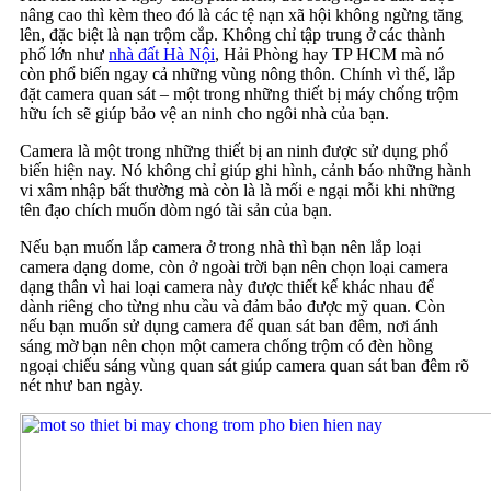
nâng cao thì kèm theo đó là các tệ nạn xã hội không ngừng tăng
lên, đặc biệt là nạn trộm cắp. Không chỉ tập trung ở các thành
phố lớn như
nhà đất Hà Nội
, Hải Phòng hay TP HCM mà nó
còn phổ biến ngay cả những vùng nông thôn. Chính vì thế, lắp
đặt camera quan sát – một trong những thiết bị máy chống trộm
hữu ích sẽ giúp bảo vệ an ninh cho ngôi nhà của bạn.
Camera là một trong những thiết bị an ninh được sử dụng phổ
biến hiện nay. Nó không chỉ giúp ghi hình, cảnh báo những hành
vi xâm nhập bất thường mà còn là là mối e ngại mỗi khi những
tên đạo chích muốn dòm ngó tài sản của bạn.
Nếu bạn muốn lắp camera ở trong nhà thì bạn nên lắp loại
camera dạng dome, còn ở ngoài trời bạn nên chọn loại camera
dạng thân vì hai loại camera này được thiết kế khác nhau để
dành riêng cho từng nhu cầu và đảm bảo được mỹ quan. Còn
nếu bạn muốn sử dụng camera để quan sát ban đêm, nơi ánh
sáng mờ bạn nên chọn một camera chống trộm có đèn hồng
ngoại chiếu sáng vùng quan sát giúp camera quan sát ban đêm rõ
nét như ban ngày.