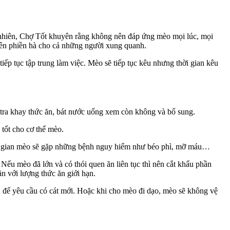
nhiên, Chợ Tốt khuyên rằng không nên đáp ứng mèo mọi lúc, mọi
 nên phiền hà cho cả những người xung quanh.
ếp tục tập trung làm việc. Mèo sẽ tiếp tục kêu nhưng thời gian kêu
 tra khay thức ăn, bát nước uống xem còn không và bổ sung.
 tốt cho cơ thể mèo.
 thời gian mèo sẽ gặp những bệnh nguy hiểm như béo phì, mỡ máu…
Nếu mèo đã lớn và có thói quen ăn liên tục thì nên cắt khẩu phần
n với lượng thức ăn giới hạn.
 kêu để yêu cầu có cát mới. Hoặc khi cho mèo đi dạo, mèo sẽ không vệ