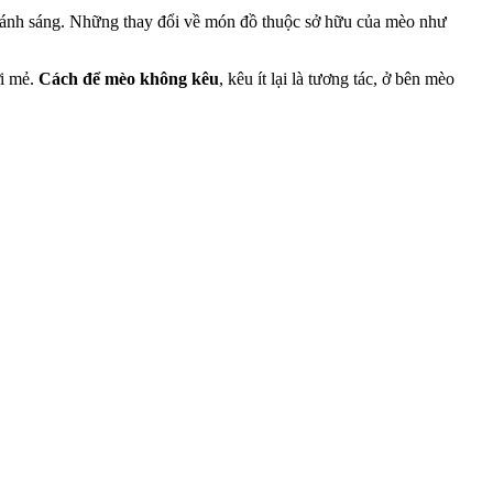
n, ánh sáng. Những thay đổi về món đồ thuộc sở hữu của mèo như
ới mẻ.
Cách để mèo không kêu
, kêu ít lại là tương tác, ở bên mèo