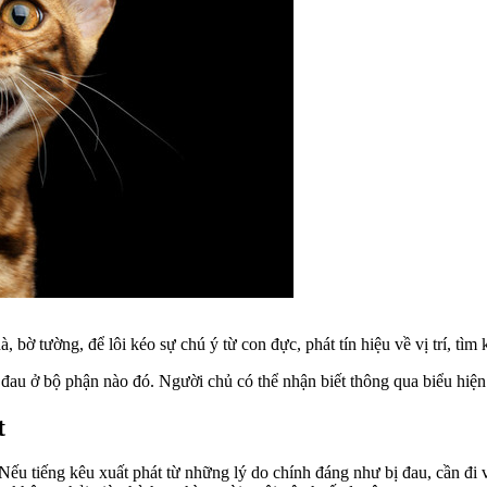
 bờ tường, để lôi kéo sự chú ý từ con đực, phát tín hiệu về vị trí, tìm
 đau ở bộ phận nào đó. Người chủ có thể nhận biết thông qua biểu hiện
t
. Nếu tiếng kêu xuất phát từ những lý do chính đáng như bị đau, cần đ