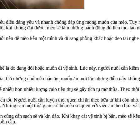
iều điều đáng yêu và nhanh chóng đáp ứng mong muốn của mèo. Tuy 
Một khi không đạt được, mèo sẽ làm những hành động đó liên tục, tạo
uôi nên để mèo kêu một mình và đi sang phòng khác hoặc đeo tai nghe ti
hể là do đang đói hoặc muốn đi vệ sinh. Lúc này, người nuôi cần kiểm
 bữa. Có những chú mèo háu ăn, muốn ăn mọi lúc nhưng điều này không
thể nhiều hơn nhiều lượng calo tiêu thụ sẽ gây tích tụ mỡ thừa. Theo
n tốt. Người nuôi cần luyện thói quen chỉ ăn theo bữa từ khi còn nhỏ. 
 Nhưng sau một thời gian cơ thể mèo sẽ quen với việc ăn theo bữa và ă
u tiện cũng cần sạch sẽ và kín đáo. Khi khay cát vệ sinh bị bẩn, mèo sẽ
 bồn cầu.