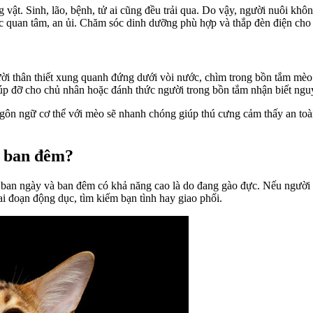
 vật. Sinh, lão, bệnh, tử ai cũng đều trải qua. Do vậy, người nuôi kh
c quan tâm, an ủi. Chăm sóc dinh dưỡng phù hợp và thắp đèn điện ch
ười thân thiết xung quanh đứng dưới vòi nước, chìm trong bồn tắm mèo
iúp đỡ cho chủ nhân hoặc đánh thức người trong bồn tắm nhận biết ngu
gôn ngữ cơ thể với mèo sẽ nhanh chóng giúp thú cưng cảm thấy an toàn
à ban đêm?
ả ban ngày và ban đêm có khả năng cao là do đang gào đực. Nếu người 
ai đoạn động dục, tìm kiếm bạn tình hay giao phối.