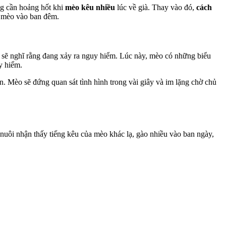
ông cần hoảng hốt khi
mèo kêu nhiều
lúc về già. Thay vào đó,
cách
o mèo vào ban đêm.
 sẽ nghĩ rằng đang xảy ra nguy hiểm. Lúc này, mèo có những biểu
y hiểm.
. Mèo sẽ đứng quan sát tình hình trong vài giây và im lặng chờ chủ
nuôi nhận thấy tiếng kêu của mèo khác lạ, gào nhiều vào ban ngày,