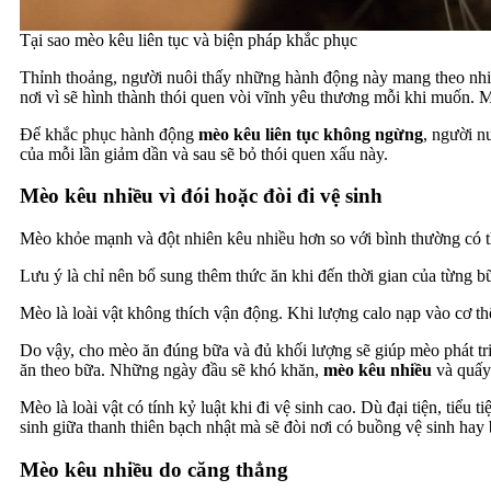
Tại sao mèo kêu liên tục và biện pháp khắc phục
Thỉnh thoảng, người nuôi thấy những hành động này mang theo nh
nơi vì sẽ hình thành thói quen vòi vĩnh yêu thương mỗi khi muốn. 
Để khắc phục hành động
mèo kêu liên tục không ngừng
, người n
của mỗi lần giảm dần và sau sẽ bỏ thói quen xấu này.
Mèo kêu nhiều vì đói hoặc đòi đi vệ sinh
Mèo khỏe mạnh và đột nhiên kêu nhiều hơn so với bình thường có t
Lưu ý là chỉ nên bổ sung thêm thức ăn khi đến thời gian của từng
Mèo là loài vật không thích vận động. Khi lượng calo nạp vào cơ 
Do vậy, cho mèo ăn đúng bữa và đủ khối lượng sẽ giúp mèo phát triể
ăn theo bữa. Những ngày đầu sẽ khó khăn,
mèo kêu nhiều
và quấy.
Mèo là loài vật có tính kỷ luật khi đi vệ sinh cao. Dù đại tiện, tiể
sinh giữa thanh thiên bạch nhật mà sẽ đòi nơi có buồng vệ sinh hay
Mèo kêu nhiều do căng thẳng