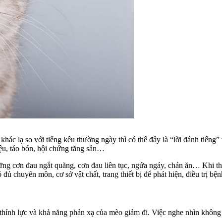
khác lạ so với tiếng kêu thường ngày thì có thể đây là “lời đánh tiếng”
ệu, táo bón, hội chứng tăng sản…
ng cơn đau ngắt quãng, cơn đau liên tục, ngứa ngáy, chán ăn… Khi thấ
ủ chuyên môn, cơ sở vật chất, trang thiết bị để phát hiện, điều trị bệnh
 thính lực và khả năng phản xạ của mèo giảm đi. Việc nghe nhìn không 