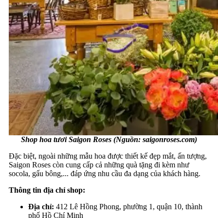
Shop hoa tươi Saigon Roses (Nguồn: saigonroses.com)
Đặc biệt, ngoài những mẫu hoa được thiết kế đẹp mắt, ấn tượng,
Saigon Roses còn cung cấp cả những quà tặng đi kèm như
socola, gấu bông,... đáp ứng nhu cầu đa dạng của khách hàng.
Thông tin địa chỉ shop:
Địa chỉ:
412 Lê Hồng Phong, phường 1, quận 10, thành
phố Hồ Chí Minh