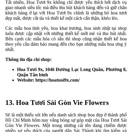
Tất nhiên, Hoa Tươi 9x không chỉ được yêu thích bởi dịch vụ
giao nhanh siêu tốc mà điều thu hút khách hàng đến và giữ chân
khách hàng ở lại với Hoa Tươi 9x chính là những bó hoa tươi
đẹp mắt, được cắt tỉa và thiết kế một cách cẩn thận, khéo léo.
Các mẫu hoa tình yêu, hoa khai trương, hoa sinh nhật tại shop
luôn được cập nhật với những thiết kế mới mẻ và thu hút nhất.
Bên cạnh các mẫu hóa có sẵn thì shop cũng nhận thiết kế hoa
theo yêu cầu đảm bảo mang đến cho bạn những mẫu hoa ưng ý
nhất.
Thông tin địa chỉ shop:
Hoa Tươi 9x, 1046 Đường Lạc Long Quân, Phường 8,
Quận Tân bình
Website: https://hoatuoi9x.com/
13. Hoa Tươi Sài Gòn Vie Flowers
Sẽ là một thiếu sót lớn nếu danh sách shop hoa đẹp ở thành phố
Hồ Chí Minh hôm nay vắng bóng sự góp mặt của Hoa Tươi Sài
Gòn Vie Flowers. Một trong những cái tên đang chiếm được
nhiều sự yêu thích của người dân Sài Thành khi tìm kiếm và