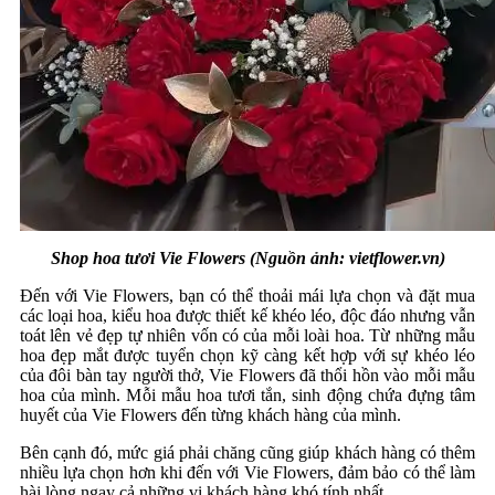
Shop hoa tươi Vie Flowers (Nguồn ảnh: vietflower.vn)
Đến với Vie Flowers, bạn có thể thoải mái lựa chọn và đặt mua
các loại hoa, kiểu hoa được thiết kế khéo léo, độc đáo nhưng vẫn
toát lên vẻ đẹp tự nhiên vốn có của mỗi loài hoa. Từ những mẫu
hoa đẹp mắt được tuyển chọn kỹ càng kết hợp với sự khéo léo
của đôi bàn tay người thở, Vie Flowers đã thổi hồn vào mỗi mẫu
hoa của mình. Mỗi mẫu hoa tươi tắn, sinh động chứa đựng tâm
huyết của Vie Flowers đến từng khách hàng của mình.
Bên cạnh đó, mức giá phải chăng cũng giúp khách hàng có thêm
nhiều lựa chọn hơn khi đến với Vie Flowers, đảm bảo có thể làm
hài lòng ngay cả những vị khách hàng khó tính nhất.