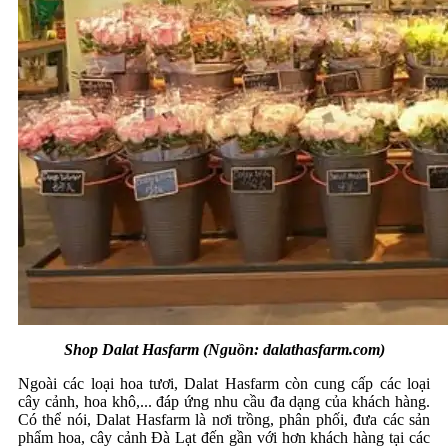
Shop Dalat Hasfarm (Nguồn: dalathasfarm.com)
Ngoài các loại hoa tươi, Dalat Hasfarm còn cung cấp các loại
cây cảnh, hoa khô,... đáp ứng nhu cầu đa dạng của khách hàng.
Có thể nói, Dalat Hasfarm là nơi trồng, phân phối, đưa các sản
phẩm hoa, cây cảnh Đà Lạt đến gần với hơn khách hàng tại các