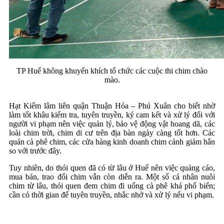
TP Huế không khuyến khích tổ chức các cuộc thi chim chào
mào.
Hạt Kiểm lâm liên quận Thuận Hóa – Phú Xuân cho biết nhờ
làm tốt khâu kiểm tra, tuyên truyền, ký cam kết và xử lý đối với
người vi phạm nên việc quản lý, bảo vệ động vật hoang dã, các
loài chim trời, chim di cư trên địa bàn ngày càng tốt hơn. Các
quán cà phê chim, các cửa hàng kinh doanh chim cảnh giảm hẳn
so với trước đây.
Tuy nhiên, do thói quen đã có từ lâu ở Huế nên việc quảng cáo,
mua bán, trao đổi chim vẫn còn diễn ra. Một số cá nhân nuôi
chim từ lâu, thói quen đem chim đi uống cà phê khá phổ biến;
cần có thời gian để tuyên truyền, nhắc nhở và xử lý nếu vi phạm.