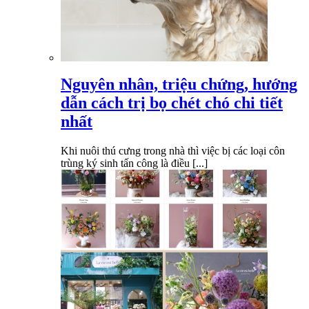
Nguyên nhân, triệu chứng, hướng
dẫn cách trị bọ chét chó chi tiết
nhất
Khi nuôi thú cưng trong nhà thì việc bị các loại côn
trùng ký sinh tấn công là điều [...]