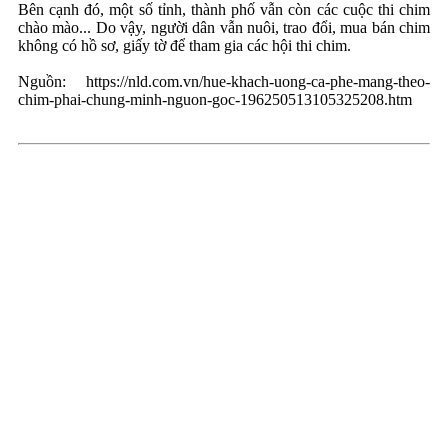
Bên cạnh đó, một số tỉnh, thành phố vẫn còn các cuộc thi chim
chào mào... Do vậy, người dân vẫn nuôi, trao đổi, mua bán chim
không có hồ sơ, giấy tờ để tham gia các hội thi chim.
Nguồn: https://nld.com.vn/hue-khach-uong-ca-phe-mang-theo-
chim-phai-chung-minh-nguon-goc-196250513105325208.htm