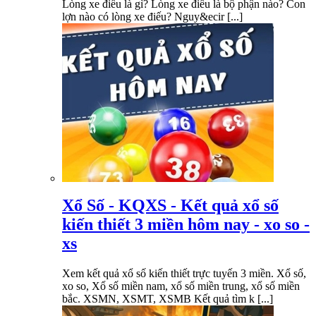
Lòng xe điếu là gì? Lòng xe điếu là bộ phận nào? Con
lợn nào có lòng xe điếu? Nguy&ecir [...]
Xổ Số - KQXS - Kết quả xổ số
kiến thiết 3 miền hôm nay - xo so -
xs
Xem kết quả xổ số kiến thiết trực tuyến 3 miền. Xổ số,
xo so, Xổ số miền nam, xổ số miền trung, xổ số miền
bắc. XSMN, XSMT, XSMB Kết quả tìm k [...]