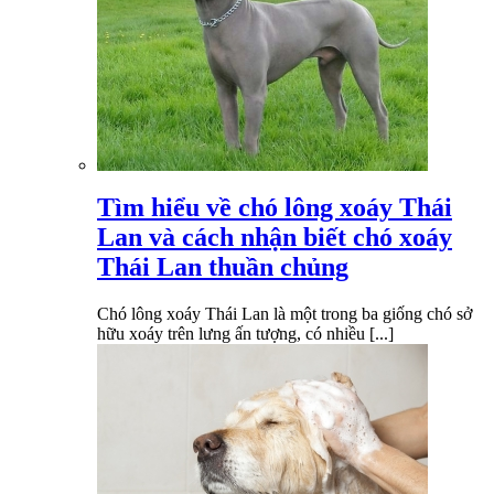
Tìm hiểu về chó lông xoáy Thái
Lan và cách nhận biết chó xoáy
Thái Lan thuần chủng
Chó lông xoáy Thái Lan là một trong ba giống chó sở
hữu xoáy trên lưng ấn tượng, có nhiều [...]