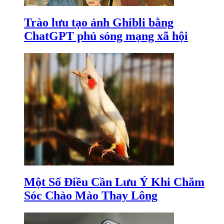
Trào lưu tạo ảnh Ghibli bằng
ChatGPT phủ sóng mạng xã hội
Một Số Điều Cần Lưu Ý Khi Chăm
Sóc Chào Mào Thay Lông