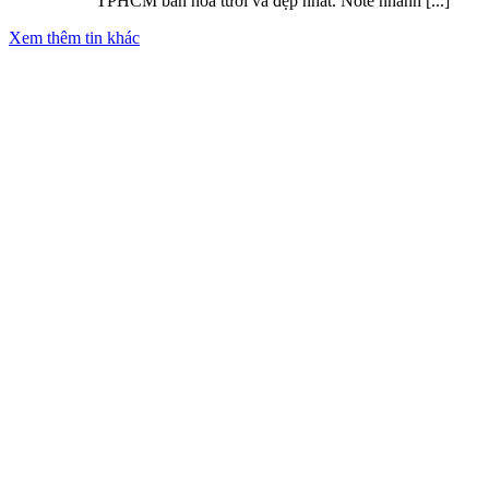
TPHCM bán hoa tươi và đẹp nhất. Note nhanh [...]
Xem thêm tin khác