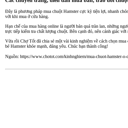
Các chuyên trang, diễn đàn mua bán, trao đổi chuộ
Đây là phương pháp mua chuột Hamster cực kỳ tiện lợi, nhanh chóng
với khi mua ở cửa hàng.
Hạn chế của mua hàng online là người bán quá tràn lan, những ngườ
trực tiếp kiểm tra chất lượng chuột. Bên cạnh đó, nên cảnh giác với
Vừa rồi Chợ Tốt đã chia sẻ một vài kinh nghiệm về cách chọn mua 
bé Hamster khỏe mạnh, đáng yêu. Chúc bạn thành công!
Nguồn: https://www.chotot.com/kinhnghiem/mua-chuot-hamster-o-