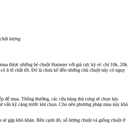
 chất lượng
ể mua được những bé chuột Hamster với giá cực kỳ rẻ: chỉ 10k, 20k.
có ít tố chất tốt. Đó là chưa kể đến những chú chuột này có nguy
tiếp để mua. Thông thường, các cửa hàng thú cưng sẽ chọn lựa
n tư vấn kỹ càng trước khi chọn. Cho nên phương pháp mua này khá
 sẽ gặp khó khăn. Bên cạnh đó, số lượng chuột và giống chuột ở