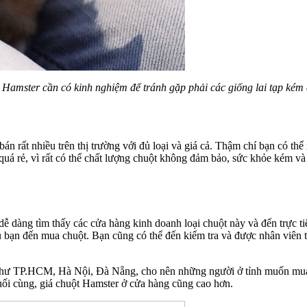
amster cần có kinh nghiệm để tránh gặp phải các giống lai tạp kém
n rất nhiều trên thị trường với đủ loại và giá cả. Thậm chí bạn có th
á rẻ, vì rất có thể chất lượng chuột không đảm bảo, sức khỏe kém và 
 dễ dàng tìm thấy các cửa hàng kinh doanh loại chuột này và đến trực 
nếu bạn đến mua chuột. Bạn cũng có thể đến kiểm tra và được nhân viê
n như TP.HCM, Hà Nội, Đà Nẵng, cho nên những người ở tỉnh muốn mua
uối cùng, giá chuột Hamster ở cửa hàng cũng cao hơn.