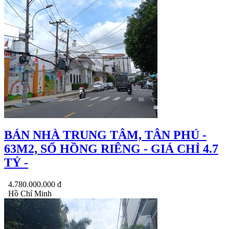
BÁN NHÀ TRUNG TÂM, TÂN PHÚ -
63M2, SỔ HỒNG RIÊNG - GIÁ CHỈ 4.7
TỶ -
4.780.000.000 đ
Hồ Chí Minh