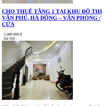
CHO THUÊ TẦNG 1 TẠI KHU ĐÔ THỊ
VĂN PHÚ, HÀ ĐÔNG – VĂN PHÒNG /
CỬA
5.000.000 đ
Hà Nội