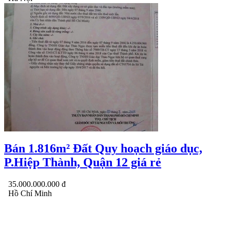
Bán 1.816m² Đất Quy hoạch giáo dục,
P.Hiệp Thành, Quận 12 giá rẻ
35.000.000.000 đ
Hồ Chí Minh