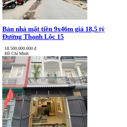
Bán nhà mặt tiền 9x46m giá 18,5 tỷ
Đường Thạnh Lộc 15
18.500.000.000 đ
Hồ Chí Minh