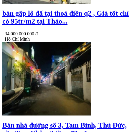
bán gấp lô đấ tại thoả điền q2 , Giá tốt chỉ
có 95tr/m2 tại Thảo...
34.000.000.000 đ
Hồ Chí Minh
Bán nhà đường số 3, Tam Bình, Thủ Đức,