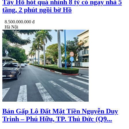
Tây Hồ hót quá nhỉnh 8 tỷ có ngay nhà 5
tầng, 2 phút ngồi bờ Hồ
8.500.000.000 đ
Hà Nội
Bán Gấp Lô Đất Mặt Tiền Nguyễn Duy
Trinh – Phú Hữu, TP. Thủ Đức (Q9...