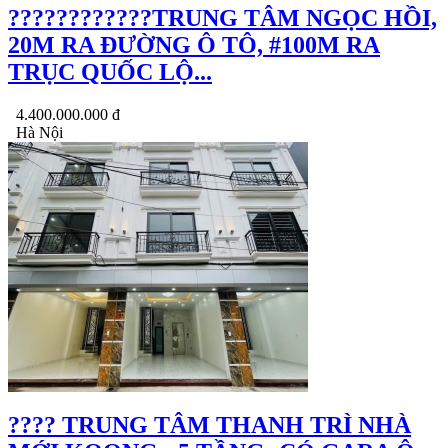
????????????TRUNG TÂM NGỌC HỒI,
20M RA ĐƯỜNG Ô TÔ, #100M RA
TRỤC QUỐC LỘ...
4.400.000.000 đ
Hà Nội
???? TRUNG TÂM THANH TRÌ NHÀ