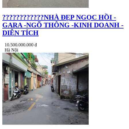
????????????NHÀ ĐẸP NGỌC HỒI -
GARA -NGÕ THÔNG -KINH DOANH -
DIỆN TÍCH
10.500.000.000 đ
Hà Nội