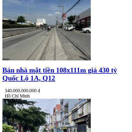
Bán nhà mặt tiền 108x111m giá 430 tỷ
Quốc Lộ 1A, Q12
340.000.000.000 đ
Hồ Chí Minh