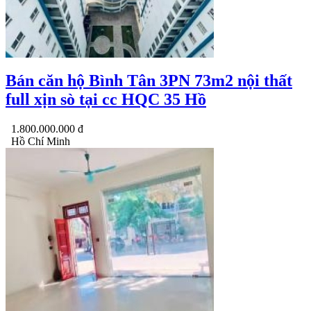
Bán căn hộ Bình Tân 3PN 73m2 nội thất
full xịn sò tại cc HQC 35 Hồ
1.800.000.000 đ
Hồ Chí Minh