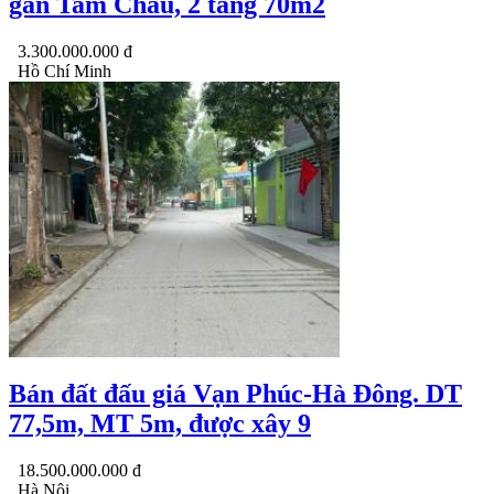
gần Tam Châu, 2 tầng 70m2
3.300.000.000 đ
Hồ Chí Minh
Bán đất đấu giá Vạn Phúc-Hà Đông. DT
77,5m, MT 5m, được xây 9
18.500.000.000 đ
Hà Nội