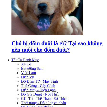
Chó bị đốm đuôi là gì? Tại sao không
nên nuôi chó đốm đuôi?
Tất Cả Danh Mục
Xe Cộ
Bất Động Sản
Việc Làm
Dịch Vụ
Đồ Điện Tử - Máy Tính
Thú Cưng - Cây Cảnh
Điện Máy - Điện Lạnh
Đồ Gia Dụng - Nội Thất
Giải Trí - Thể Thao - Sở Thích
Thời trang - Đồ dùng cá nhân