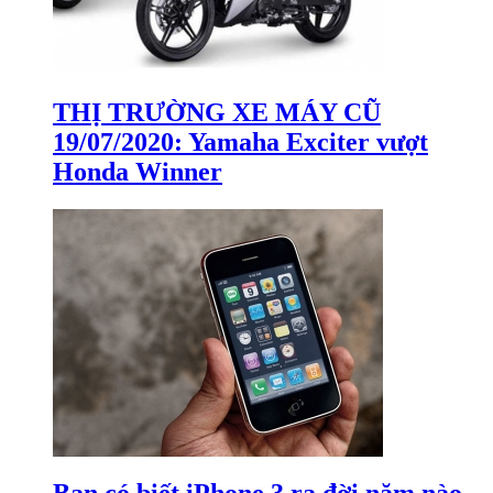
THỊ TRƯỜNG XE MÁY CŨ
19/07/2020: Yamaha Exciter vượt
Honda Winner