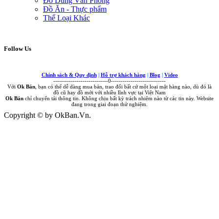
Đồ Dùng Văn Phòng
Đồ Ăn - Thực phẩm
Thể Loại Khác
Follow Us
Chính sách & Quy định
|
Hỗ trợ khách hàng
|
Blog
|
Video
----------------------------0----------------------------
Với
Ok Bán
, bạn có thể dễ dàng mua bán, trao đổi bất cứ một loại mặt hàng nào, dù đó là
đồ cũ hay đồ mới với nhiều lĩnh vực tại Việt Nam
Ok Bán
chỉ chuyển tải thông tin. Không chịu bất kỳ trách nhiệm nào từ các tin này. Website
đang trong giai đoạn thử nghiệm.
Copyright © by OkBan.Vn.