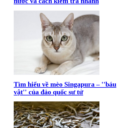
nước và cách kiểm tra nhanh
Tìm hiểu về mèo Singapura – ''báu
vật'' của đảo quốc sư tử