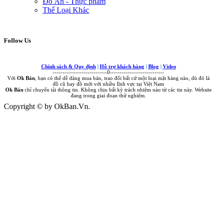
Đồ Ăn - Thực phẩm
Thể Loại Khác
Follow Us
Chính sách & Quy định
|
Hỗ trợ khách hàng
|
Blog
|
Video
----------------------------0----------------------------
Với
Ok Bán
, bạn có thể dễ dàng mua bán, trao đổi bất cứ một loại mặt hàng nào, dù đó là
đồ cũ hay đồ mới với nhiều lĩnh vực tại Việt Nam
Ok Bán
chỉ chuyển tải thông tin. Không chịu bất kỳ trách nhiệm nào từ các tin này. Website
đang trong giai đoạn thử nghiệm.
Copyright © by OkBan.Vn.