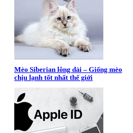
Mèo Siberian lông dài – Giống mèo
chịu lạnh tốt nhất thế giới