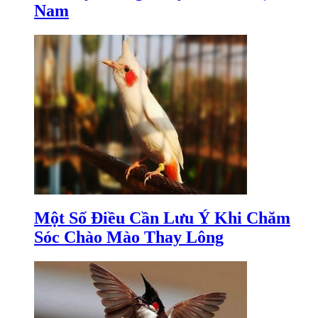
Nam
Một Số Điều Cần Lưu Ý Khi Chăm
Sóc Chào Mào Thay Lông