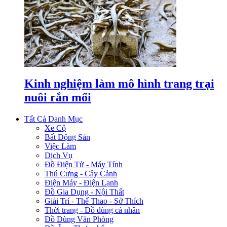
Kinh nghiệm làm mô hình trang trại
nuôi rắn mối
Tất Cả Danh Mục
Xe Cộ
Bất Động Sản
Việc Làm
Dịch Vụ
Đồ Điện Tử - Máy Tính
Thú Cưng - Cây Cảnh
Điện Máy - Điện Lạnh
Đồ Gia Dụng - Nội Thất
Giải Trí - Thể Thao - Sở Thích
Thời trang - Đồ dùng cá nhân
Đồ Dùng Văn Phòng