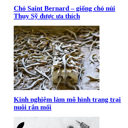
Chó Saint Bernard – giống chó núi
Thụy Sỹ được ưa thích
Kinh nghiệm làm mô hình trang trại
nuôi rắn mối