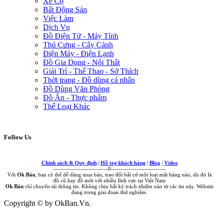
Xe Cộ
Bất Động Sản
Việc Làm
Dịch Vụ
Đồ Điện Tử - Máy Tính
Thú Cưng - Cây Cảnh
Điện Máy - Điện Lạnh
Đồ Gia Dụng - Nội Thất
Giải Trí - Thể Thao - Sở Thích
Thời trang - Đồ dùng cá nhân
Đồ Dùng Văn Phòng
Đồ Ăn - Thực phẩm
Thể Loại Khác
Follow Us
Chính sách & Quy định
|
Hỗ trợ khách hàng
|
Blog
|
Video
----------------------------0----------------------------
Với
Ok Bán
, bạn có thể dễ dàng mua bán, trao đổi bất cứ một loại mặt hàng nào, dù đó là
đồ cũ hay đồ mới với nhiều lĩnh vực tại Việt Nam
Ok Bán
chỉ chuyển tải thông tin. Không chịu bất kỳ trách nhiệm nào từ các tin này. Website
đang trong giai đoạn thử nghiệm.
Copyright © by OkBan.Vn.