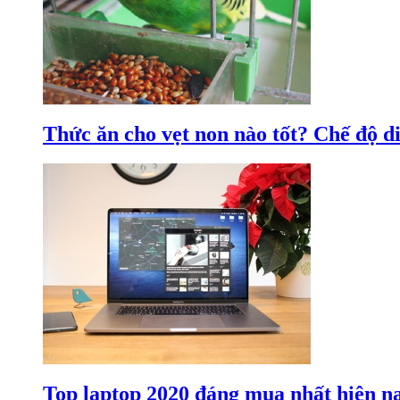
Thức ăn cho vẹt non nào tốt? Chế độ d
Top laptop 2020 đáng mua nhất hiện n