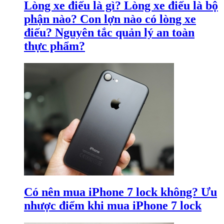
Lòng xe điếu là gì? Lòng xe điếu là bộ
phận nào? Con lợn nào có lòng xe
điếu? Nguyên tắc quản lý an toàn
thực phẩm?
Có nên mua iPhone 7 lock không? Ưu
nhược điểm khi mua iPhone 7 lock