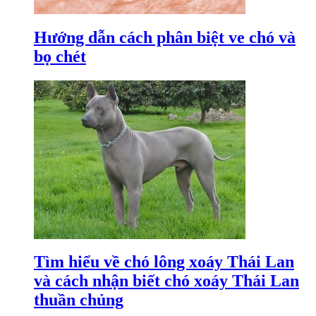
Hướng dẫn cách phân biệt ve chó và
bọ chét
Tìm hiểu về chó lông xoáy Thái Lan
và cách nhận biết chó xoáy Thái Lan
thuần chủng