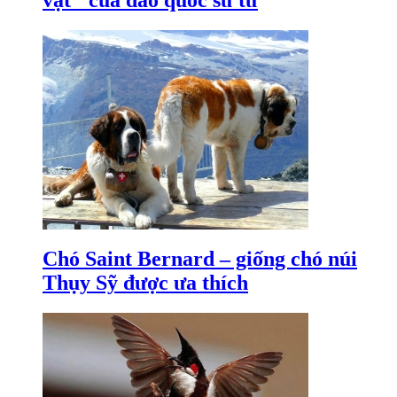
vật'' của đảo quốc sư tử
Chó Saint Bernard – giống chó núi
Thụy Sỹ được ưa thích