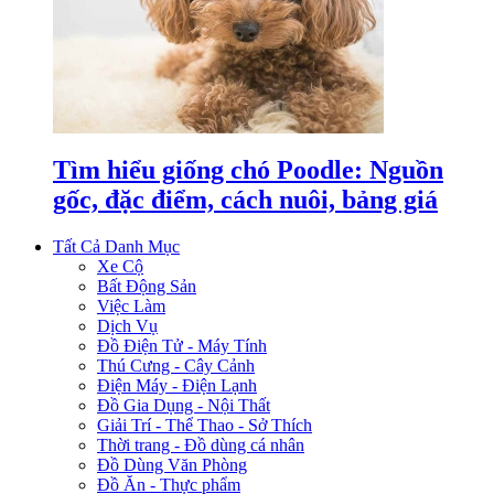
Tìm hiểu giống chó Poodle: Nguồn
gốc, đặc điểm, cách nuôi, bảng giá
Tất Cả Danh Mục
Xe Cộ
Bất Động Sản
Việc Làm
Dịch Vụ
Đồ Điện Tử - Máy Tính
Thú Cưng - Cây Cảnh
Điện Máy - Điện Lạnh
Đồ Gia Dụng - Nội Thất
Giải Trí - Thể Thao - Sở Thích
Thời trang - Đồ dùng cá nhân
Đồ Dùng Văn Phòng
Đồ Ăn - Thực phẩm