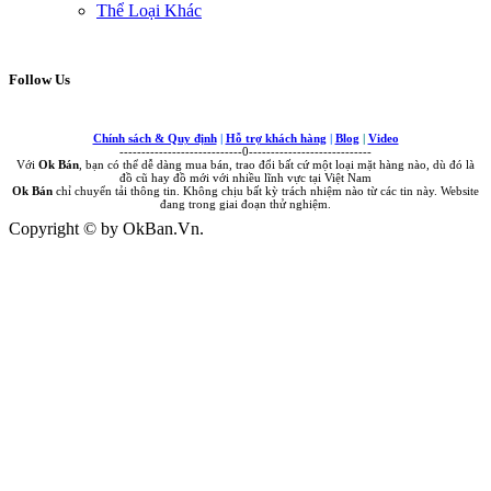
Thể Loại Khác
Follow Us
Chính sách & Quy định
|
Hỗ trợ khách hàng
|
Blog
|
Video
----------------------------0----------------------------
Với
Ok Bán
, bạn có thể dễ dàng mua bán, trao đổi bất cứ một loại mặt hàng nào, dù đó là
đồ cũ hay đồ mới với nhiều lĩnh vực tại Việt Nam
Ok Bán
chỉ chuyển tải thông tin. Không chịu bất kỳ trách nhiệm nào từ các tin này. Website
đang trong giai đoạn thử nghiệm.
Copyright © by OkBan.Vn.