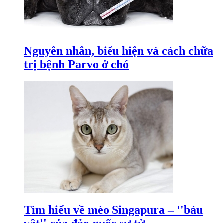
Nguyên nhân, biểu hiện và cách chữa
trị bệnh Parvo ở chó
Tìm hiểu về mèo Singapura – ''báu