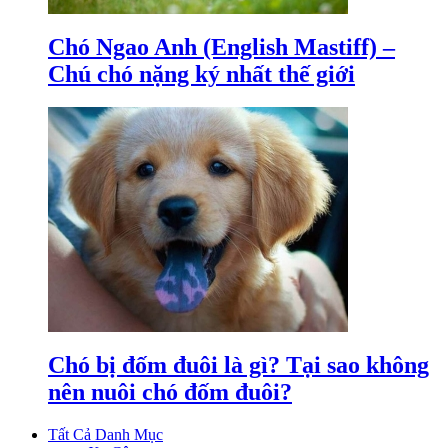
Chó Ngao Anh (English Mastiff) –
Chú chó nặng ký nhất thế giới
Chó bị đốm đuôi là gì? Tại sao không
nên nuôi chó đốm đuôi?
Tất Cả Danh Mục