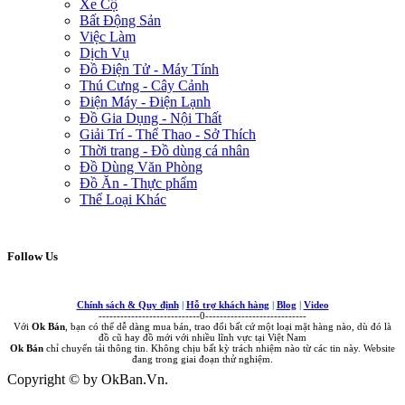
Xe Cộ
Bất Động Sản
Việc Làm
Dịch Vụ
Đồ Điện Tử - Máy Tính
Thú Cưng - Cây Cảnh
Điện Máy - Điện Lạnh
Đồ Gia Dụng - Nội Thất
Giải Trí - Thể Thao - Sở Thích
Thời trang - Đồ dùng cá nhân
Đồ Dùng Văn Phòng
Đồ Ăn - Thực phẩm
Thể Loại Khác
Follow Us
Chính sách & Quy định
|
Hỗ trợ khách hàng
|
Blog
|
Video
----------------------------0----------------------------
Với
Ok Bán
, bạn có thể dễ dàng mua bán, trao đổi bất cứ một loại mặt hàng nào, dù đó là
đồ cũ hay đồ mới với nhiều lĩnh vực tại Việt Nam
Ok Bán
chỉ chuyển tải thông tin. Không chịu bất kỳ trách nhiệm nào từ các tin này. Website
đang trong giai đoạn thử nghiệm.
Copyright © by OkBan.Vn.