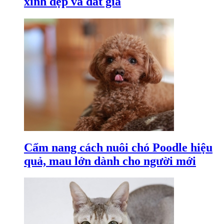
xinh đẹp và đắt giá
Cẩm nang cách nuôi chó Poodle hiệu
quả, mau lớn dành cho người mới