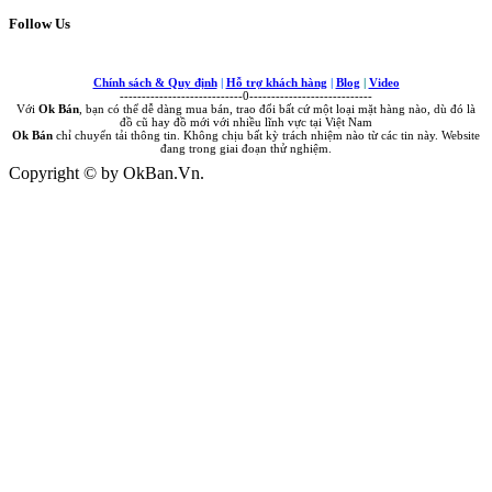
Follow Us
Chính sách & Quy định
|
Hỗ trợ khách hàng
|
Blog
|
Video
----------------------------0----------------------------
Với
Ok Bán
, bạn có thể dễ dàng mua bán, trao đổi bất cứ một loại mặt hàng nào, dù đó là
đồ cũ hay đồ mới với nhiều lĩnh vực tại Việt Nam
Ok Bán
chỉ chuyển tải thông tin. Không chịu bất kỳ trách nhiệm nào từ các tin này. Website
đang trong giai đoạn thử nghiệm.
Copyright © by OkBan.Vn.