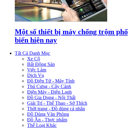
Một số thiết bị máy chống trộm phổ
biến hiện nay
Tất Cả Danh Mục
Xe Cộ
Bất Động Sản
Việc Làm
Dịch Vụ
Đồ Điện Tử - Máy Tính
Thú Cưng - Cây Cảnh
Điện Máy - Điện Lạnh
Đồ Gia Dụng - Nội Thất
Giải Trí - Thể Thao - Sở Thích
Thời trang - Đồ dùng cá nhân
Đồ Dùng Văn Phòng
Đồ Ăn - Thực phẩm
Thể Loại Khác