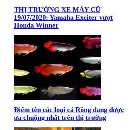
THỊ TRƯỜNG XE MÁY CŨ
19/07/2020: Yamaha Exciter vượt
Honda Winner
Điểm tên các loại cá Rồng đang được
ưa chuộng nhất trên thị trường