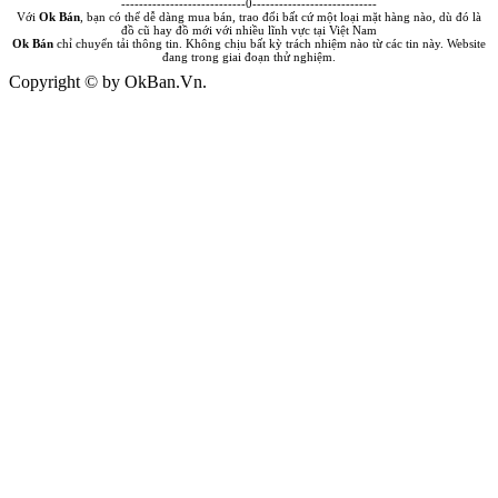
----------------------------0----------------------------
Với
Ok Bán
, bạn có thể dễ dàng mua bán, trao đổi bất cứ một loại mặt hàng nào, dù đó là
đồ cũ hay đồ mới với nhiều lĩnh vực tại Việt Nam
Ok Bán
chỉ chuyển tải thông tin. Không chịu bất kỳ trách nhiệm nào từ các tin này. Website
đang trong giai đoạn thử nghiệm.
Copyright © by OkBan.Vn.