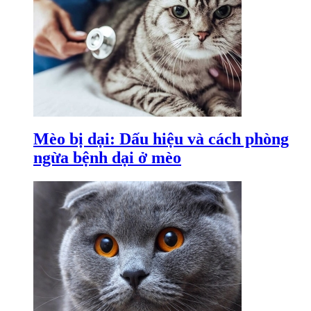
Mèo bị dại: Dấu hiệu và cách phòng
ngừa bệnh dại ở mèo