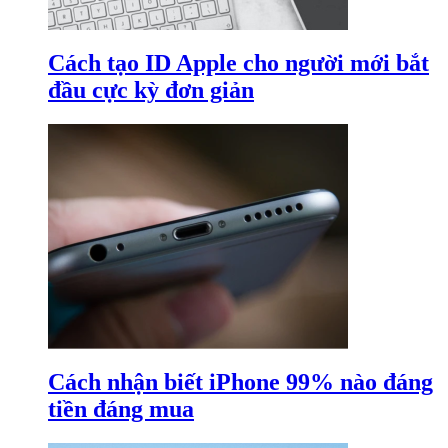
Cách tạo ID Apple cho người mới bắt
đầu cực kỳ đơn giản
Cách nhận biết iPhone 99% nào đáng
tiền đáng mua