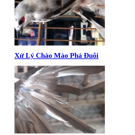
Xử Lý Chào Mào Phá Đuôi