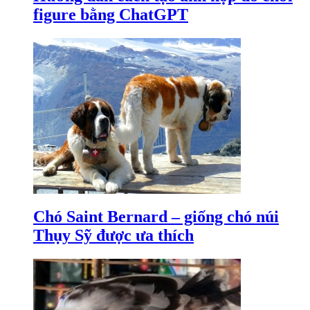
figure bằng ChatGPT
Chó Saint Bernard – giống chó núi
Thụy Sỹ được ưa thích