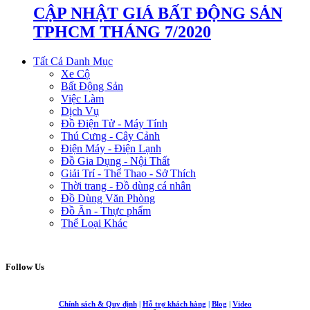
CẬP NHẬT GIÁ BẤT ĐỘNG SẢN
TPHCM THÁNG 7/2020
Tất Cả Danh Mục
Xe Cộ
Bất Động Sản
Việc Làm
Dịch Vụ
Đồ Điện Tử - Máy Tính
Thú Cưng - Cây Cảnh
Điện Máy - Điện Lạnh
Đồ Gia Dụng - Nội Thất
Giải Trí - Thể Thao - Sở Thích
Thời trang - Đồ dùng cá nhân
Đồ Dùng Văn Phòng
Đồ Ăn - Thực phẩm
Thể Loại Khác
Follow Us
Chính sách & Quy định
|
Hỗ trợ khách hàng
|
Blog
|
Video