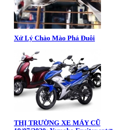
Xử Lý Chào Mào Phá Đuôi
THỊ TRƯỜNG XE MÁY CŨ