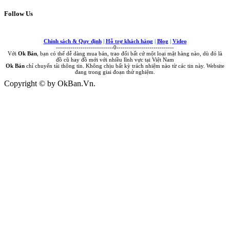
Follow Us
Chính sách & Quy định
|
Hỗ trợ khách hàng
|
Blog
|
Video
----------------------------0----------------------------
Với
Ok Bán
, bạn có thể dễ dàng mua bán, trao đổi bất cứ một loại mặt hàng nào, dù đó là
đồ cũ hay đồ mới với nhiều lĩnh vực tại Việt Nam
Ok Bán
chỉ chuyển tải thông tin. Không chịu bất kỳ trách nhiệm nào từ các tin này. Website
đang trong giai đoạn thử nghiệm.
Copyright © by OkBan.Vn.