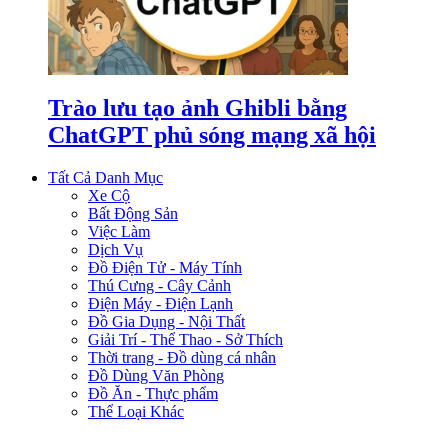
Trào lưu tạo ảnh Ghibli bằng
ChatGPT phủ sóng mạng xã hội
Tất Cả Danh Mục
Xe Cộ
Bất Động Sản
Việc Làm
Dịch Vụ
Đồ Điện Tử - Máy Tính
Thú Cưng - Cây Cảnh
Điện Máy - Điện Lạnh
Đồ Gia Dụng - Nội Thất
Giải Trí - Thể Thao - Sở Thích
Thời trang - Đồ dùng cá nhân
Đồ Dùng Văn Phòng
Đồ Ăn - Thực phẩm
Thể Loại Khác