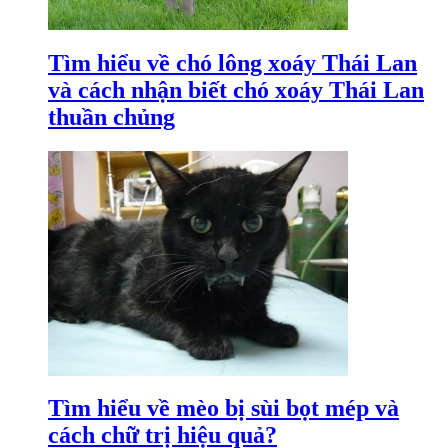
Tìm hiểu về chó lông xoáy Thái Lan
và cách nhận biết chó xoáy Thái Lan
thuần chủng
Tìm hiểu về mèo bị sùi bọt mép và
cách chữ trị hiệu quả?