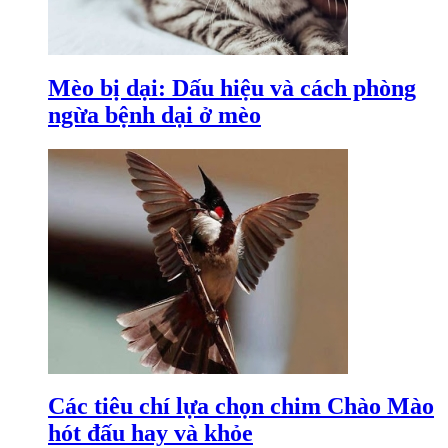
Mèo bị dại: Dấu hiệu và cách phòng
ngừa bệnh dại ở mèo
Các tiêu chí lựa chọn chim Chào Mào
hót đấu hay và khỏe