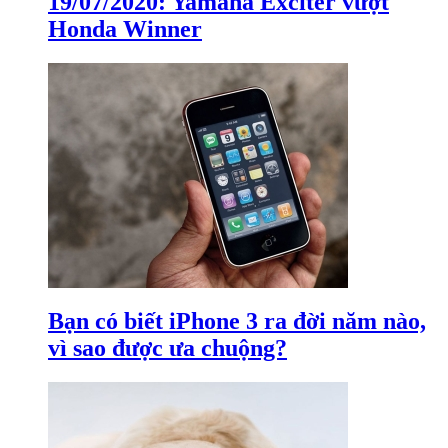
19/07/2020: Yamaha Exciter vượt
Honda Winner
Bạn có biết iPhone 3 ra đời năm nào,
vì sao được ưa chuộng?