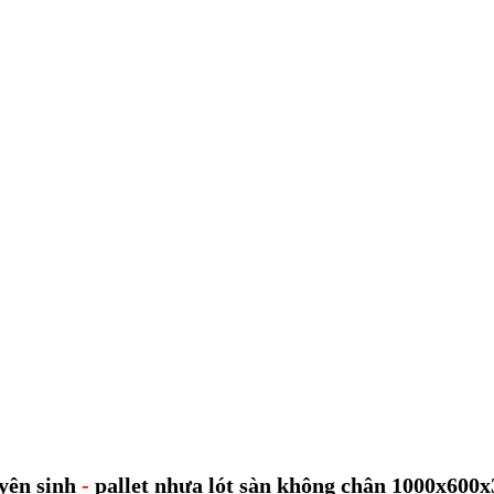
yên sinh
-
pallet nhựa lót sàn không chân 1000x60