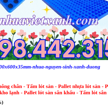
-1000x600x35mm-nhua-nguyen-sinh-xanh-duong
ông chân - Tấm lót sàn - Pallet nhựa lót sàn - 
kho lạnh - Pallet lót sàn sân khấu - Tấm lót sâ
%)