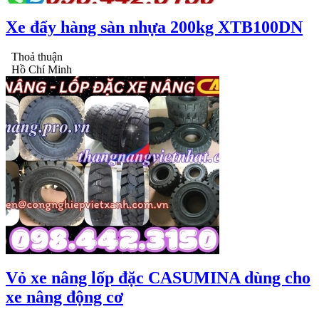
Xe đẩy hàng sàn nhựa 200kg XTB100DN
Thoả thuận
Hồ Chí Minh
Vỏ xe nâng lốp đặc CASUMINA dùng cho
xe nâng động cơ