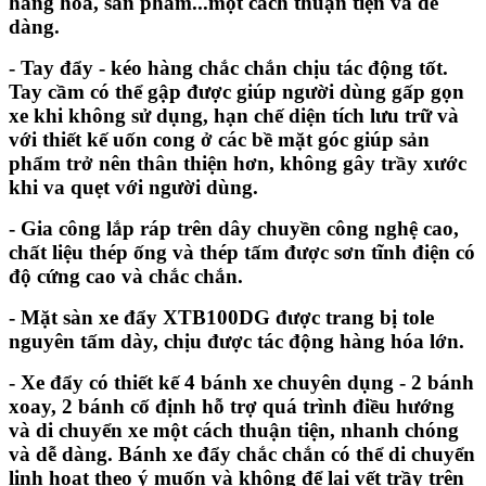
hàng hóa, sản phẩm...một cách thuận tiện và dễ
dàng.
- Tay đẩy - kéo hàng chắc chắn chịu tác động tốt.
Tay cầm có thể gập được giúp người dùng gấp gọn
xe khi không sử dụng, hạn chế diện tích lưu trữ và
với thiết kế uốn cong ở các bề mặt góc giúp sản
phẩm trở nên thân thiện hơn, không gây trầy xước
khi va quẹt với người dùng.
- Gia công lắp ráp trên dây chuyền công nghệ cao,
chất liệu thép ống và thép tấm được sơn tĩnh điện có
độ cứng cao và chắc chắn.
- Mặt sàn xe đẩy XTB100DG
được trang bị tole
nguyên tấm dày, chịu được tác động hàng hóa lớn
.
- Xe đẩy có thiết kế 4 bánh xe chuyên dụng - 2 bánh
xoay, 2 bánh cố định hỗ trợ quá trình điều hướng
và di chuyển xe một cách thuận tiện, nhanh chóng
và dễ dàng. Bánh xe đẩy chắc chắn có thể di chuyển
linh hoạt theo ý muốn và không để lại vết trầy trên