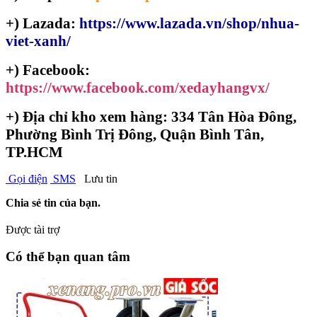
+) Lazada:
https://www.lazada.vn/shop/nhua-
viet-xanh/
+) Facebook:
https://www.facebook.com/xedayhangvx/
+)
Địa chỉ kho xem hàng: 334 Tân Hòa Đông,
Phường Bình Trị Đông, Quận Bình Tân,
TP.HCM
Gọi điện
SMS
Lưu tin
Chia sẻ tin của bạn.
Được tài trợ
Có thể bạn quan tâm