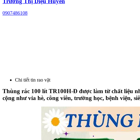
Trương Thị Diệu Huyền
0907486108
Chi tiết tin rao vặt
Thùng rác 100 lít TR100H-Đ
được làm từ chất liệu 
cộng như vỉa hè, công viên, trường học, bệnh viện, s