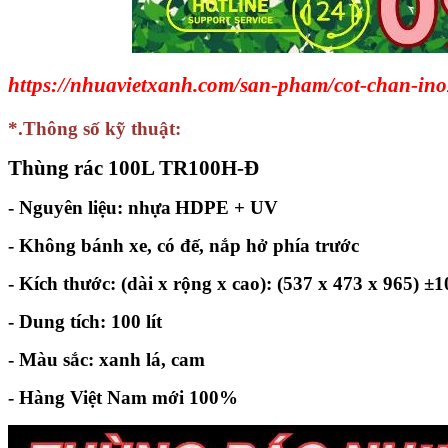
https://nhuavietxanh.com/san-pham/cot-chan-in
*.Thông số kỹ thuật:
Thùng rác 100L TR100H-Đ
- Nguyên liệu: nhựa
HDPE + UV
-
Không bánh xe, có đế, nắp hở phía trước
- Kích thước:
(dài x rộng x cao): (537 x 473 x 965) 
- Dung tích:
100 lít
- Màu sắc:
xanh lá, cam
- Hàng Việt Nam mới 100%