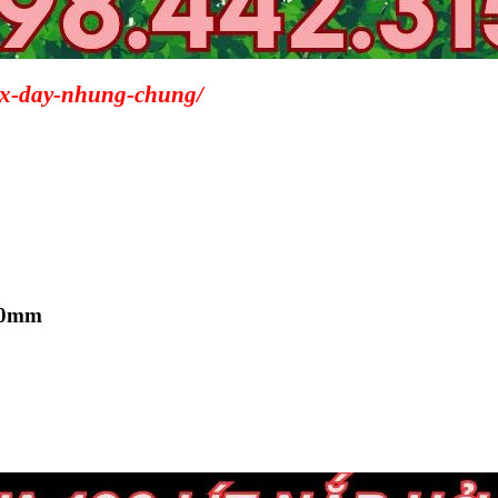
ox-day-nhung-chung/
±10mm