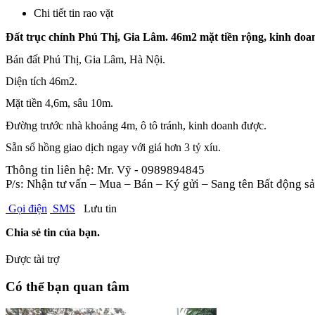
Chi tiết tin rao vặt
Đất trục chính Phú Thị, Gia Lâm. 46m2 mặt tiền rộng, kinh doa
Bán
đất Phú Thị, Gia Lâm, Hà Nội.
Diện tích 46m2.
Mặt tiền 4,6m, sâu 10m.
Đường trước nhà khoảng 4m, ô tô tránh, kinh doanh được.
Sẵn sổ hồng giao dịch ngay với giá hơn 3 tỷ xíu.
Thông tin liên hệ:
Mr
. Vỹ - 0989894845
P/s: Nhận tư vấn – Mua – Bán – Ký gửi – Sang tên Bất động sả
Gọi điện
SMS
Lưu tin
Chia sẻ tin của bạn.
Được tài trợ
Có thể bạn quan tâm