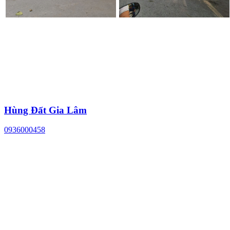
Hùng Đất Gia Lâm
0936000458