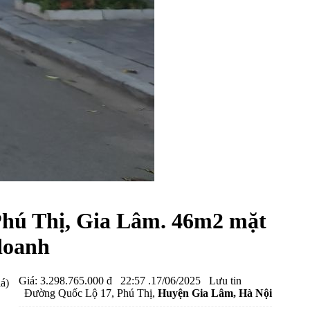
Phú Thị, Gia Lâm. 46m2 mặt
 doanh
Giá:
3.298.765.000 đ
22:57 .17/06/2025
Lưu tin
iá)
Đường Quốc Lộ 17, Phú Thị,
Huyện Gia Lâm
, Hà Nội