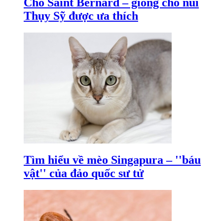
Chó Saint Bernard – giống chó núi
Thụy Sỹ được ưa thích
Tìm hiểu về mèo Singapura – ''báu
vật'' của đảo quốc sư tử