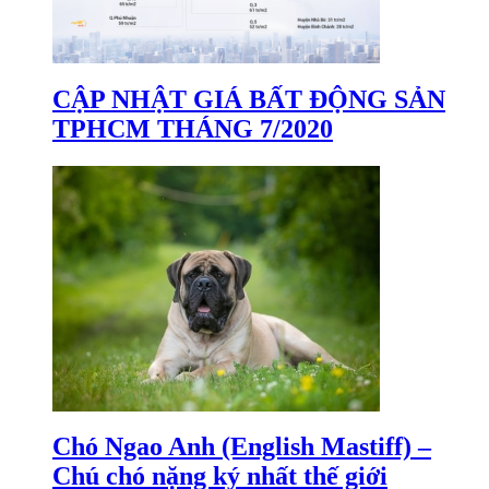
CẬP NHẬT GIÁ BẤT ĐỘNG SẢN
TPHCM THÁNG 7/2020
Chó Ngao Anh (English Mastiff) –
Chú chó nặng ký nhất thế giới