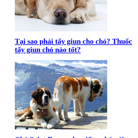
Tại sao phải tẩy giun cho chó? Thuốc
tẩy giun chó nào tốt?