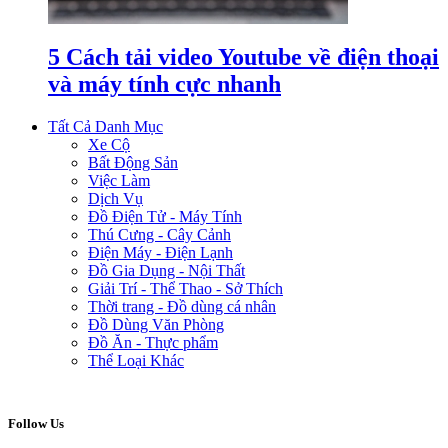
5 Cách tải video Youtube về điện thoại
và máy tính cực nhanh
Tất Cả Danh Mục
Xe Cộ
Bất Động Sản
Việc Làm
Dịch Vụ
Đồ Điện Tử - Máy Tính
Thú Cưng - Cây Cảnh
Điện Máy - Điện Lạnh
Đồ Gia Dụng - Nội Thất
Giải Trí - Thể Thao - Sở Thích
Thời trang - Đồ dùng cá nhân
Đồ Dùng Văn Phòng
Đồ Ăn - Thực phẩm
Thể Loại Khác
Follow Us