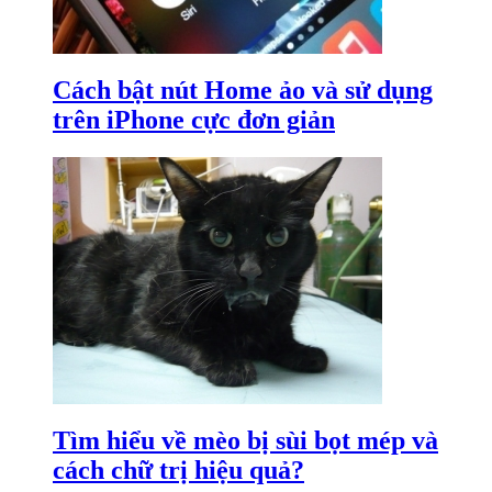
Cách bật nút Home ảo và sử dụng
trên iPhone cực đơn giản
Tìm hiểu về mèo bị sùi bọt mép và
cách chữ trị hiệu quả?