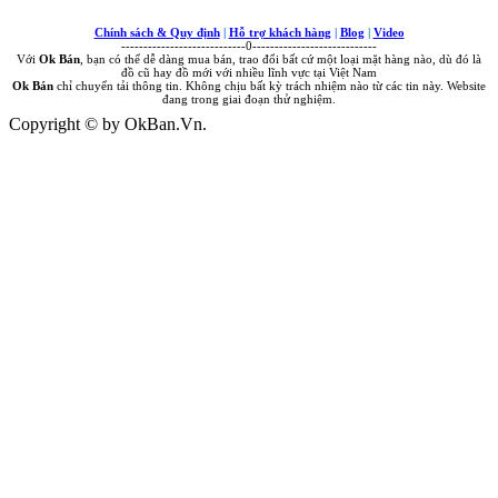
Chính sách & Quy định
|
Hỗ trợ khách hàng
|
Blog
|
Video
----------------------------0----------------------------
Với
Ok Bán
, bạn có thể dễ dàng mua bán, trao đổi bất cứ một loại mặt hàng nào, dù đó là
đồ cũ hay đồ mới với nhiều lĩnh vực tại Việt Nam
Ok Bán
chỉ chuyển tải thông tin. Không chịu bất kỳ trách nhiệm nào từ các tin này. Website
đang trong giai đoạn thử nghiệm.
Copyright © by OkBan.Vn.