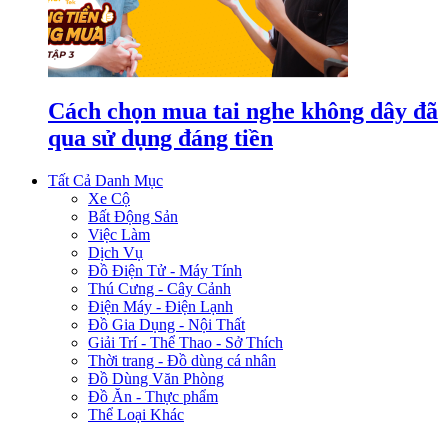
Cách chọn mua tai nghe không dây đã
qua sử dụng đáng tiền
Tất Cả Danh Mục
Xe Cộ
Bất Động Sản
Việc Làm
Dịch Vụ
Đồ Điện Tử - Máy Tính
Thú Cưng - Cây Cảnh
Điện Máy - Điện Lạnh
Đồ Gia Dụng - Nội Thất
Giải Trí - Thể Thao - Sở Thích
Thời trang - Đồ dùng cá nhân
Đồ Dùng Văn Phòng
Đồ Ăn - Thực phẩm
Thể Loại Khác