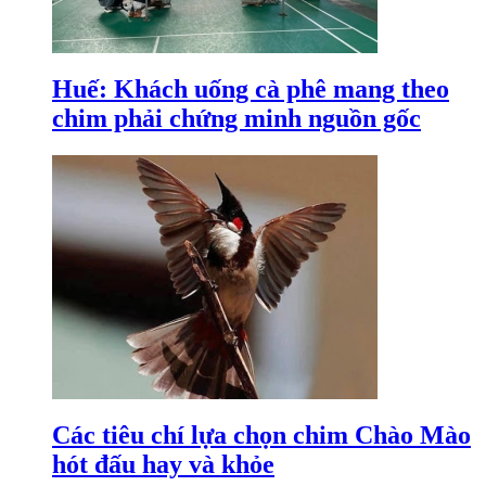
Huế: Khách uống cà phê mang theo
chim phải chứng minh nguồn gốc
Các tiêu chí lựa chọn chim Chào Mào
hót đấu hay và khỏe