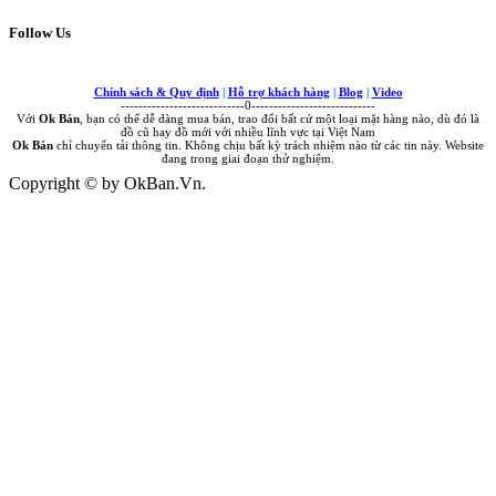
Follow Us
Chính sách & Quy định
|
Hỗ trợ khách hàng
|
Blog
|
Video
----------------------------0----------------------------
Với
Ok Bán
, bạn có thể dễ dàng mua bán, trao đổi bất cứ một loại mặt hàng nào, dù đó là
đồ cũ hay đồ mới với nhiều lĩnh vực tại Việt Nam
Ok Bán
chỉ chuyển tải thông tin. Không chịu bất kỳ trách nhiệm nào từ các tin này. Website
đang trong giai đoạn thử nghiệm.
Copyright © by OkBan.Vn.