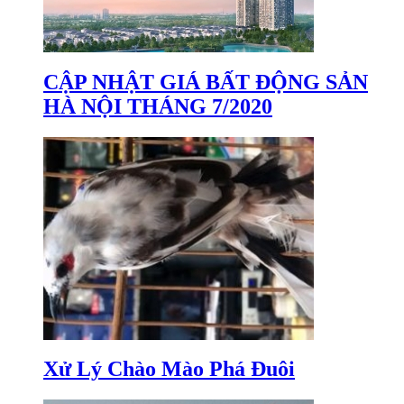
CẬP NHẬT GIÁ BẤT ĐỘNG SẢN
HÀ NỘI THÁNG 7/2020
Xử Lý Chào Mào Phá Đuôi