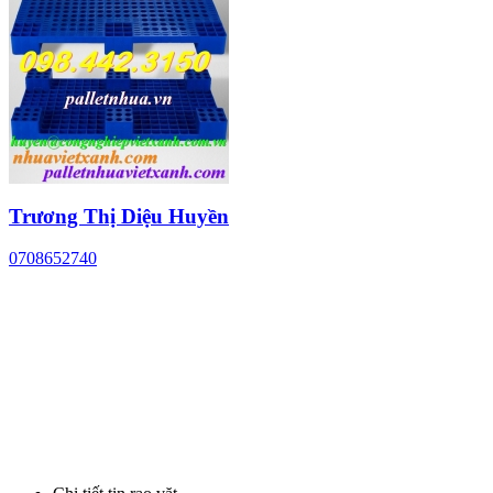
Trương Thị Diệu Huyền
0708652740