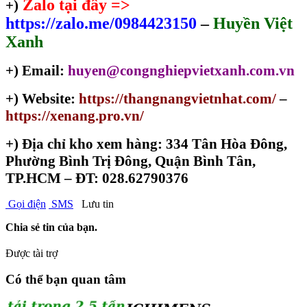
Zalo tại đây =>
+)
https://zalo.me/0984423150
–
Huyền Việt
Xanh
+) Email:
huyen@congnghiepvietxanh.com.vn
+) Website:
https://thangnangvietnhat.com/
–
https://xenang.pro.vn/
+)
Địa chỉ kho xem hàng: 334 Tân Hòa Đông,
Phường Bình Trị Đông, Quận Bình Tân,
TP.HCM – ĐT: 028.62790376
Gọi điện
SMS
Lưu tin
Chia sẻ tin của bạn.
Được tài trợ
Có thể bạn quan tâm