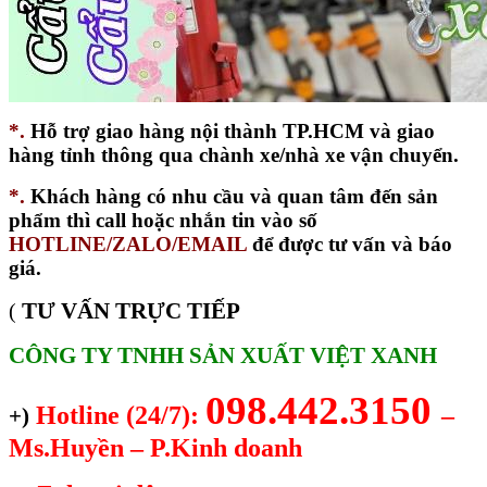
*.
Hỗ trợ giao hàng nội thành TP.HCM và giao
hàng tỉnh thông qua chành xe/nhà xe vận chuyển.
*.
Khách hàng có nhu cầu và quan tâm đến sản
phẩm thì call hoặc nhắn tin vào số
HOTLINE/ZALO/EMAIL
để được tư vấn và báo
giá.
TƯ VẤN TRỰC TIẾP
(
CÔNG TY TNHH SẢN XUẤT VIỆT XANH
098.442.3150
Hotline (24/7):
–
+)
Ms.Huyền – P.Kinh doanh