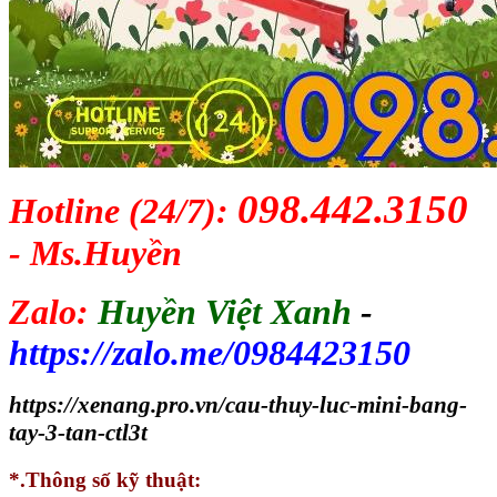
098.442.3150
Hotline (24/7):
- Ms.Huyền
Zalo:
Huyền Việt Xanh
-
https://zalo.me/0984423150
https://xenang.pro.vn/cau-thuy-luc-mini-bang-
tay-3-tan-ctl3t
*.Thông số kỹ thuật: