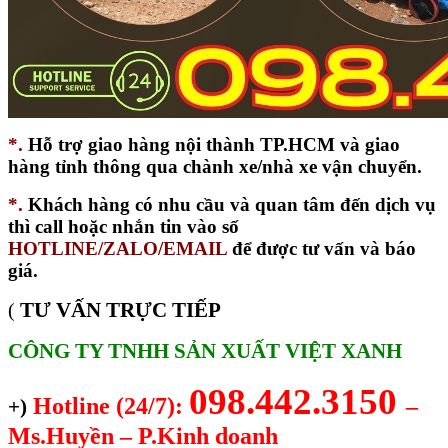
*.
Hỗ trợ giao hàng nội thành TP.HCM và giao
hàng tỉnh thông qua chành xe/nhà xe vận chuyển.
*.
Khách hàng có nhu cầu và quan tâm đến dịch vụ
thì call hoặc nhắn tin vào số
HOTLINE/ZALO/EMAIL
để được tư vấn và báo
giá.
TƯ VẤN TRỰC TIẾP
(
CÔNG TY TNHH SẢN XUẤT VIỆT XANH
098.442.3150
Hotline (24/7):
–
+)
Ms.Huyền – P.Kinh doanh