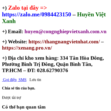
Zalo tại đây =>
+)
https://zalo.me/0984423150
–
Huyền Việt
Xanh
+) Email:
huyen@congnghiepvietxanh.com.vn
+) Website:
https://thangnangvietnhat.com/
–
https://xenang.pro.vn/
+)
Địa chỉ kho xem hàng: 334 Tân Hòa Đông,
Phường Bình Trị Đông, Quận Bình Tân,
TP.HCM – ĐT: 028.62790376
Gọi điện
SMS
Lưu tin
Chia sẻ tin của bạn.
Được tài trợ
Có thể bạn quan tâm