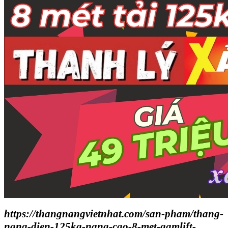
https://thangnangvietnhat.com/san-pham/thang-
nang-dien-125kg-nang-cao-8-met-gamlift-