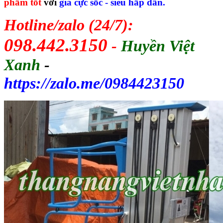
phẩm tốt
với
giá cực sốc - siêu hấp dẫn.
Hotline/zalo (24/7):
098.442.3150
-
Huyền Việt
Xanh
-
https://zalo.me/0984423150