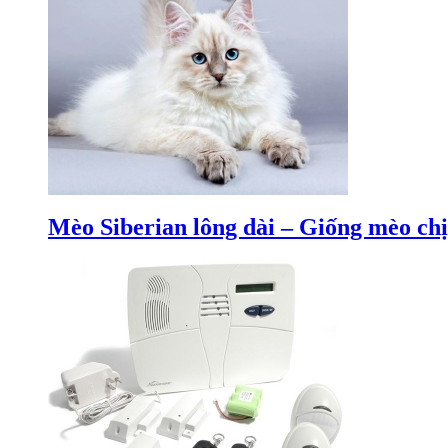
Mèo Siberian lông dài – Giống mèo chịu