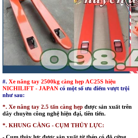
#.
Xe nâng tay 2500kg càng hẹp AC25S hiệu
NICHILIFT - JAPAN
có một số ưu điểm vượt trội
như sau:
*. Xe nâng tay 2.5 tấn càng hẹp
được sản xuất trên
dây chuyền công nghệ hiện đại, tiên tiến.
*. KHUNG CÀNG - CỤM THỦY LỰC:
-
Cụm thủy lực được sản xuất từ thép có độ cứng