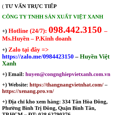
TƯ VẤN TRỰC TIẾP
(
CÔNG TY TNHH SẢN XUẤT VIỆT XANH
098.442.3150
Hotline (24/7):
–
+)
Ms.Huyền – P.Kinh doanh
Zalo tại đây =>
+)
https://zalo.me/0984423150
–
Huyền Việt
Xanh
+) Email:
huyen@congnghiepvietxanh.com.vn
+) Website:
https://thangnangvietnhat.com/
–
https://xenang.pro.vn/
+)
Địa chỉ kho xem hàng: 334 Tân Hòa Đông,
Phường Bình Trị Đông, Quận Bình Tân,
TP.HCM – ĐT: 028.62790376